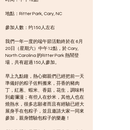
地點：Ritter Park, Cary, NC
參加人數：约150人左右
我們一年一度的端午節活動終於在 6月
20日（星期六）中午12點，於 Cary, 
North Carolina 的Ritter Park 熱鬧登
場，共有超過150人參加。
早上九點鐘，熱心鄉親們已經把前一天
準備好的粽子佐料搬來，芬香的豬肉
丁，紅蔥、蝦米、香菇，花生，調味料
到處彌漫；有些人在炒米，其他人也在
燒熱水，很多志願者而且有經驗已經大
展身手在包粽子，並且邀請大家一同來
參加，親身體驗包粽子的樂趣！