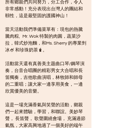
所有鄉親們共同努力，分工合作，令人
非常感動！充分表現出台灣人的團結和
靱性，這是最堅固的護國神山！
當天活動我們準備菜單有：現包的熱騰
騰肉粽,   Mr. Wok 特製的肉圓，蔬菜沙
拉，韓式炒泡麵，和Ms. Sherry 的專業剉
冰🍧 和珍珠奶茶🧋。
活動當天還有真善美主题曲口琴/鋼琴演
奏，台音合唱團的精彩男女大合唱和長
笛獨奏，吉他歌曲演唱，林牧師和師母
的二重唱；讓大家一邊享用美食，一邊
欣賞優美的音樂。  
這是一場充滿香氣與笑聲的活動，鄉親
們一起來體驗，學習，和聯誼。美妙琴
聲， 長笛聲， 歌聲圍繞會場， 充滿過節
氣氛，大家高興地過了一個美好的端午