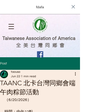
fdafa
Taiwanese Association of America
全
美 台 灣 同 鄉 會
Post
taausa
Jun 22
1 min read
TAANC 北卡台灣同鄉會端
午肉粽節活動
（6/20/2026）
時間：中午12點