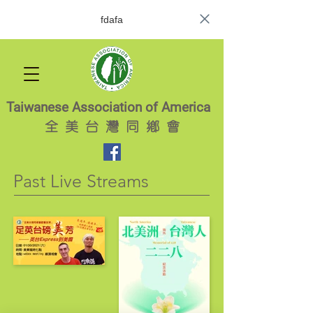
fdafa
Taiwanese Association of America
全
美 台 灣 同 鄉 會
Past Live Streams