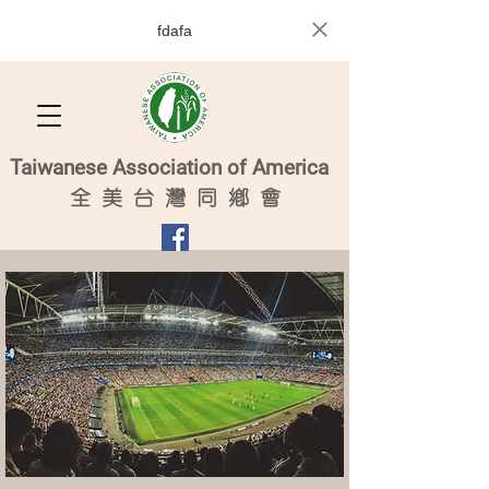
fdafa
Taiwanese Association of America
全
美 台 灣 同 鄉 會