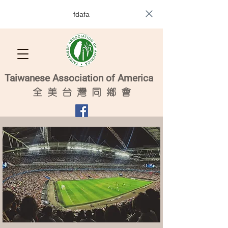
fdafa
Taiwanese Association of America
全
美 台 灣 同 鄉 會