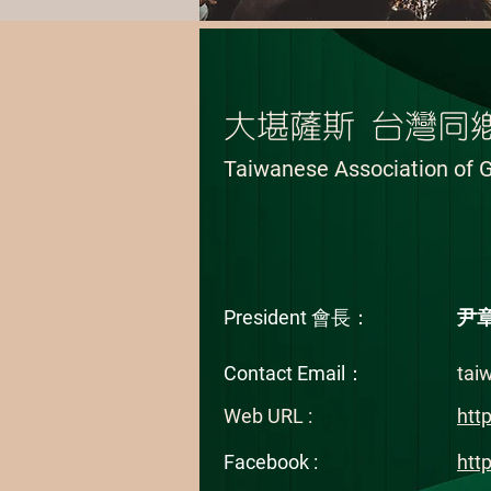
Previous
大堪薩斯 台灣同
Taiwanese Association of 
President 會長：
尹
Contact Email：
tai
Web URL :
htt
Facebook :
htt