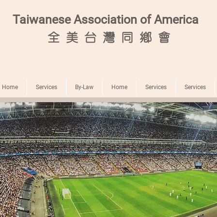
Taiwanese Association of America
全
美 台 灣 同 鄉 會
Home
Services
By-Law
Home
Services
Services