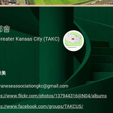
鄉會
Greater Kansas City (TAKC)
章美
waneseassociationgkc@gmail.com
ps://www.flickr.com/photos/137944316@N04/albums
ps://www.facebook.com/groups/TAKCUS/