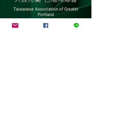
Taiwanese Association of Greater
Portland
曹凱傑 Dr. Kai-Chieh Tsao (KJ)
President 會長：
Contact Email：
info@tagp.org
Web URL :
https://tagp.org/
Facebook :
https://www.facebook.com/groups/tai
wanagp
BACK