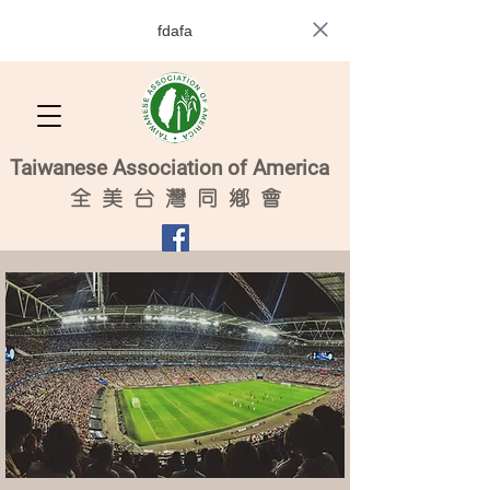
fdafa
Taiwanese Association of America
全
美 台 灣 同 鄉 會