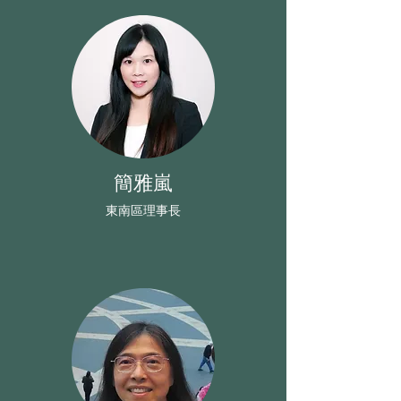
簡雅嵐
​東南區理事長