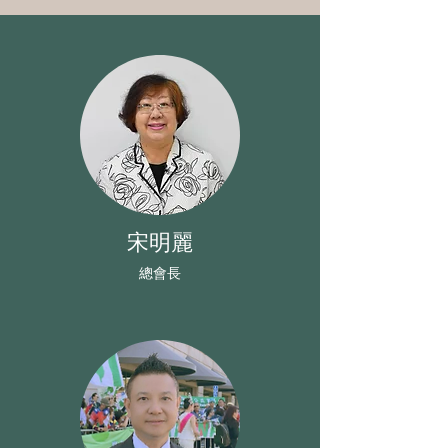
宋明麗
總會長