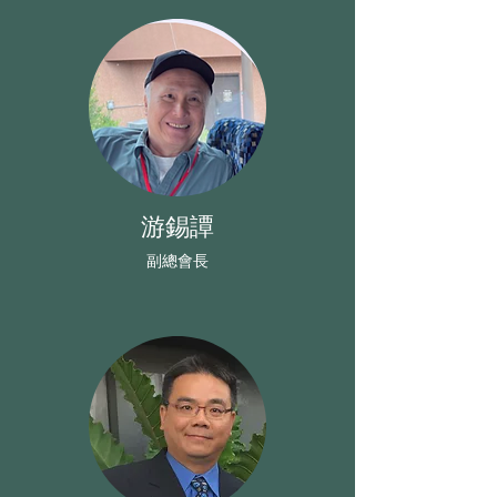
游錫譚
​副總會長