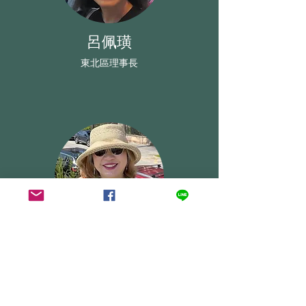
呂佩璜
​東北區理事長
李秀玲
​中西區理事長