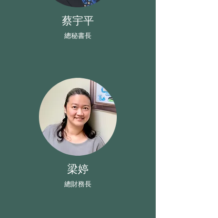
蔡宇平
​總秘書長
梁婷
​總財務長