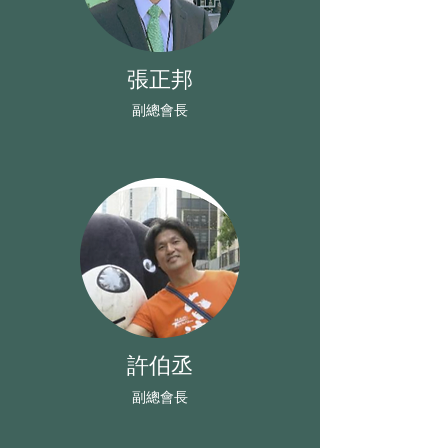
張正邦
​副總會長
許伯丞
副總會長