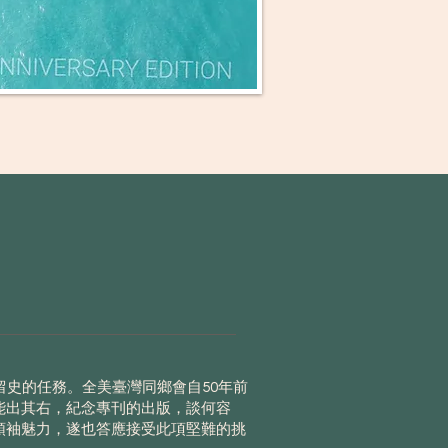
留史的任務。全美臺灣同鄉會自50年前
能出其右，紀念專刊的出版，談何容
領袖魅力，遂也答應接受此項堅難的挑