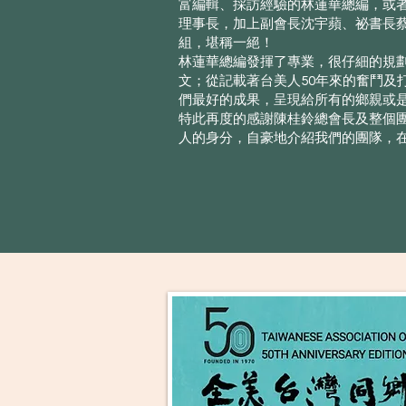
富編輯、採訪經驗的林蓮華總編，或
理事長，加上副會長沈宇蘋、祕書長
組，堪稱一絕！
林蓮華總編發揮了專業，很仔細的規
文；從記載著台美人50年來的奮鬥及
們最好的成果，呈現給所有的鄉親或
特此再度的感謝陳桂鈴總會長及整個
人的身分，自豪地介紹我們的團隊，