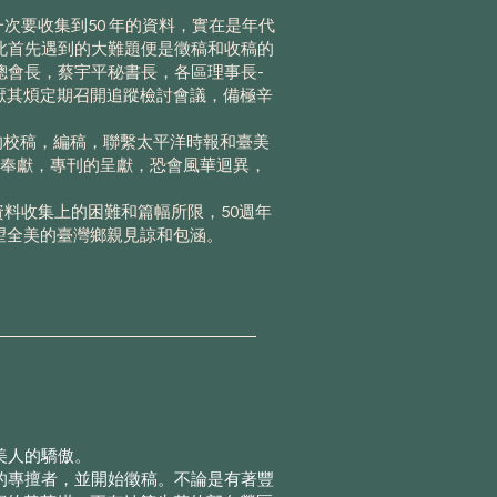
一次要收集到50 年的資料，實在是年代
此首先遇到的大難題便是徵稿和收稿的
總會長，蔡宇平秘書長，各區理事長-
厭其煩定期召開追蹤檢討會議，備極辛
校稿，編稿，聯繫太平洋時報和臺美
和奉獻，專刊的呈獻，恐會風華迴異，
料收集上的困難和篇幅所限，50週年
望全美的臺灣鄉親見諒和包涵。
美人的驕傲。
的專擅者，並開始徵稿。不論是有著豐