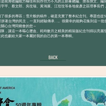
者是統籌收編能力極佳和寫作功力不凡的王劍峯總編、擅長撰文、編
蔡宇平、蔡文郎、吳玟瑞、黃鴻展、江玟玟等各地俊彥之區理事長們，
劃了很多的專區；雪片般的稿件，確是充實了整本紀念刊。專題也從5
打拼著台灣的民主，一直到經驗傳承….。很榮幸的能夠召集到這一
是關心台灣同鄉會的您～
團隊，讓這一本嘔心瀝血、耗時數月之精美的精裝版紀念刊得以亮麗
在此也獻給大家一本屬於我的自己的第一本專輯。
BACK