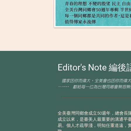
Editor's Note 編後
國家因你而偉大，全美會也因你而偉大
—----
獻給每一位為台灣同鄉會無怨無
全美臺灣同鄉會成立50週年，總會長
成立以來，是臺美人最重要的溝通平
易。個人才疏學淺，明知任重道遠，