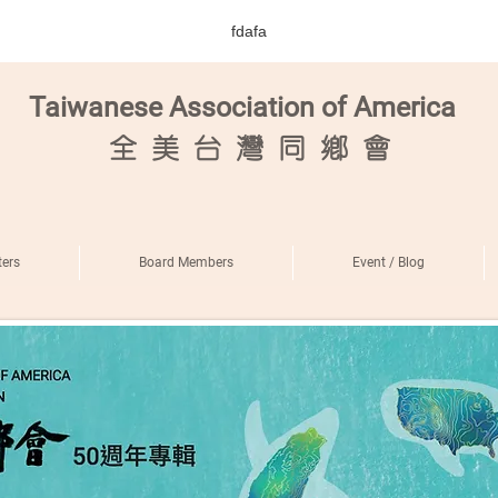
fdafa
Taiwanese Association of America
全
美 台 灣 同 鄉 會
ers
Board Members
Event / Blog