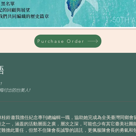
Purchase Order
語
!
悔付出的台美人!
陳桂鈴邀我擔任紀念專刊總編輯一職，協助她完成為全美臺灣同鄉會
臺之一，涵蓋的活動層面之廣，層次之深，可能也少有其它臺美社團
實難擔此重任，但禁不住陳會長誠摯的請託，更佩服陳會長的勇氣和