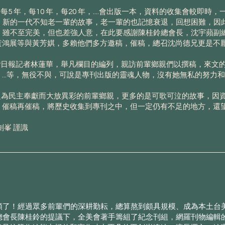
年，每10 年，每20 年，....會出版一本，資料的收集會較即時，
會，新的一代不知老一輩的故事，老一輩的也記憶衰退，回想困難，因
，雖不至完美，但也差強人意，在此要感謝陳桂鈴總會長，沈宇蘋副
黃鴻展等與黃芳娸，多賴他們多方邀稿，催稿，總召沈尚德兄更是不
日報記者林蓮華，舉凡欄目的編列，親訪前輩鄉親們以撰稿，來文的
...等，無役不與，可說是專刊出版的靈魂人物，沒有她無私的努力
為民主奉獻而大放異彩的前輩鄉親，更多的是可歌可泣的故事，因資
，催稿再催稿，將歷史收集到專刊之中，但一定仍有不足的地方，還
劍峯 謹識
頭了！經過眾多前輩們的深耕勤耘，總算熬到頗具規模、成為本土台
在總會長陳桂鈴的提議下，全美會著手籌組了紀念刊組，網羅刊物編輯