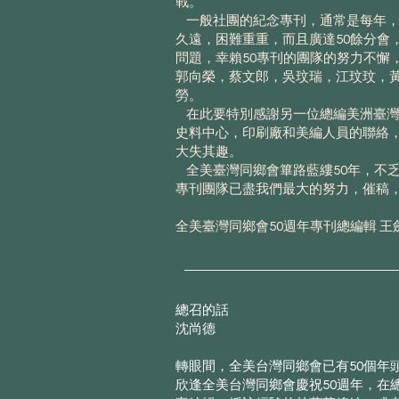
戰。
一般社團的紀念專刊，通常是每年，每5 
久遠，困難重重，而且廣達50餘分
問題，幸賴50專刊的團隊的努力不懈
郭向榮，蔡文郎，吳玟瑞，江玟玟，
勞。
在此要特別感謝另一位總編美洲臺灣
史料中心，印刷廠和美編人員的聯絡，
大失其趣。
全美臺灣同鄉會篳路藍縷50年，不乏
專刊團隊已盡我們最大的努力，催稿
全美臺灣同鄉會50週年專刊總編輯 王
總召的話
沈尚德
轉眼間，全美台灣同鄉會已有50個年
欣逢全美台灣同鄉會慶祝50週年，