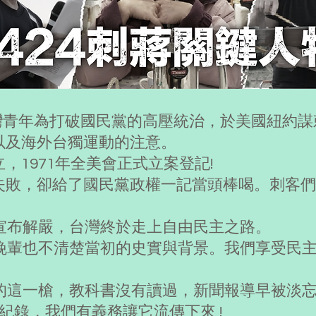
位台灣青年為打破國民黨的高壓統治，於美國紐約
以及海外台獨運動的注意。
，1971年全美會正式立案登記!
失敗，卻給了國民黨政權一記當頭棒喝。刺客們
勢宣布解嚴，台灣終於走上自由民主之路。
代晚輩也不清楚當初的史實與背景。我們享受民
出的這一槍，教科書沒有讀過，新聞報導早被淡
紀錄，我們有義務讓它流傳下來 !