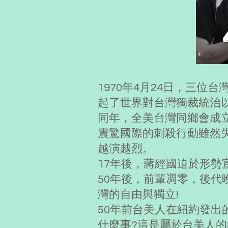
1970年4月24日，三
起了世界對台灣獨裁統治
同年，全美台灣同鄉會成立
震驚國際的刺殺行動雖然
越演越烈。
17年後，蔣經國迫於形
50年後，前輩凋零，後
灣的自由與獨立!
50年前台美人在紐約發
什麼事?這是屬於台美人的