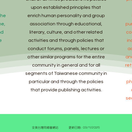
upon established principles that
the
enrich human personality and group
ne,
association through educational,
pu
nd
literary, culture, and other related
co
e
activities and through policies that
in
conduct forums, panels, lectures or
a
other similar programs for the entire
an
community in general and for all
re
segments of Taiwanese community in
particular and through the policies
ph
that provide publishing activities.
se
全美台灣
​同鄉會網站 更新日期: 03/11/2025