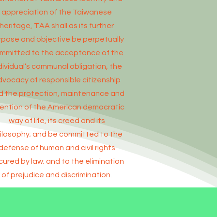
appreciation of the Taiwanese
heritage, TAA shall as its further
rpose and objective be perpetually
mmitted to the acceptance of the
dividual’s communal obligation, the
dvocacy of responsible citizenship
d the protection, maintenance and
tention of the American democratic
way of life, its creed and its
ilosophy; and be committed to the
defense of human and civil rights
cured by law; and to the elimination
of prejudice and discrimination.