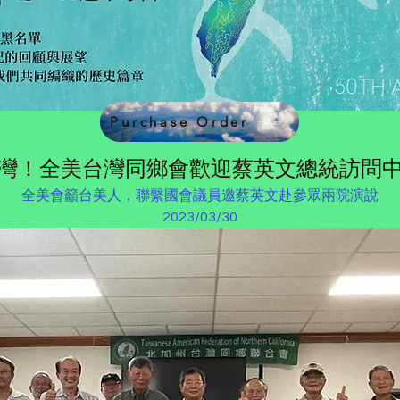
Purchase Order
灣！全美台灣同鄉會歡迎蔡英文總統訪問
全美會籲台美人，聯繫國會議員邀蔡英文赴參眾兩院演說
2023/03/30