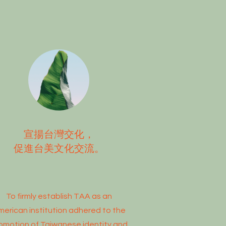
宣揚台灣交化，
促進台美文化交流。
To firmly establish TAA as an
merican institution adhered to the
omotion of Taiwanese identity and