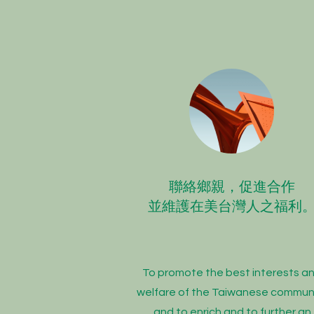
聯絡鄉親，促進合作
並維護在美台灣人之福利
To promote the best interests a
welfare of the Taiwanese commun
and to enrich and to further an