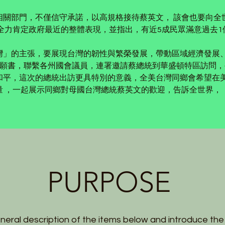
相關部門，不僅信守承諾，以高規格接待蔡英文， 該會也要向全
全力肯定政府最近的整體表現，並指出，有近5成民眾滿意過去
。
灣」的主張，要展現台灣的韌性與繁榮發展，帶動區域經濟發展、
請願書，聯繫各州國會議員，連署邀請蔡總統到華盛頓特區訪問，
和平，這次的總統出訪更具特別的意義，全美台灣同鄉會希望在
，一起展示同鄉對母國台灣總統蔡英文的歡迎，告訴全世界，「我們是團
PURPOSE
neral description of the items below and introduce the