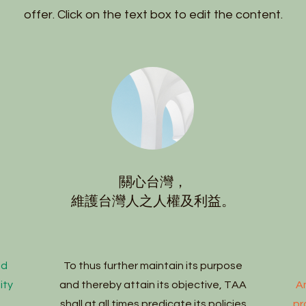
offer. Click on the text box to edit the content.
關心台灣，
。
維護台灣人之人權及利益。
nd
To thus further maintain its purpose
ity
and thereby attain its objective, TAA
A
shall at all times predicate its policies
pr