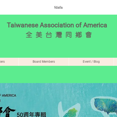
fdafa
Taiwanese Association of America
全
美 台 灣 同 鄉 會
ers
Board Members
Event / Blog