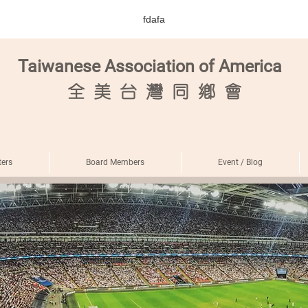
fdafa
Taiwanese Association of America
全
美 台 灣 同 鄉 會
ers
Board Members
Event / Blog