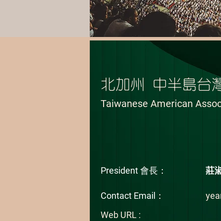
Previous
北加州 中半島台
Taiwanese American Assoc
President 會長：
莊
Contact Email：
ye
Web URL :