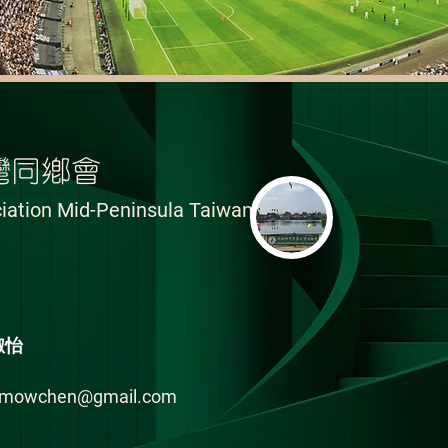
灣同鄉會
iation Mid-Peninsula Taiwanese
淑怡
amowchen@gmail.com