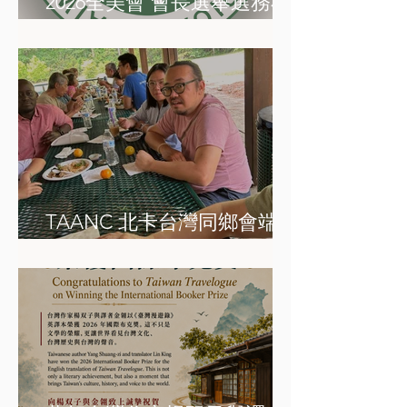
2026全美會 會長選舉選務小
組成立宣布
TAANC 北卡台灣同鄉會端午
肉粽節活動