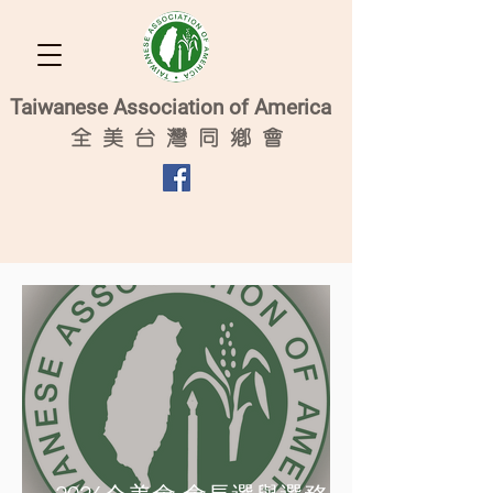
Taiwanese Association of America
全
美 台 灣 同 鄉 會