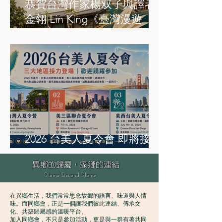
恭賀台灣作家楊双子與譯者
金翎 Lin King《臺灣漫遊
錄》英譯本 Taiwan
Travelogue 榮獲 2026 年國際
布克獎
2026 台美人夏令會 即將接力
登場
異鄉的歸屬，家鄉的連結
Home Beyond Home
在異鄉生活，我們常常思念故鄉的語言、味道與人情
味。而同鄉會，正是一個讓我們彼此連結、傳承文
化、共築歸屬感的溫暖平台。
加入同鄉會，不只是參加活動，更是與一群有著共同