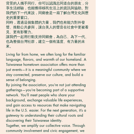
背景的人攜手同行。你可以認識志同道合的朋友，分
享生活經驗，也能獲得移民生活上的資訊與協助。對
我們的下一代來說，同鄉會是一扇了解台灣文化與歷
史的重要窗口。
同時，透過這個集體的力量，我們也有能力對外發
聲、推動公共參與，讓台美人的聲音在社會中更被看
見、更有影響力。
讓我們一起用行動支持同鄉會，為自己、為下一代、
也為整個台灣社群，建立一個有溫度、有力量的未
來。
Living far from home, we often long for the familiar
language, flavors, and warmth of our homeland. A
Taiwanese hometown association offers more than
just events—it is a meaningful community where we
stay connected, preserve our culture, and build a
sense of belonging.
By joining the association, you’re not just attending
gatherings—you’re becoming part of a supportive
network. You’ll meet people who share your
background, exchange valuable life experiences,
and gain access to resources that make navigating
life in the U.S. easier. For the next generation, it’s a
gateway to understanding their cultural roots and
discovering their Taiwanese identity.
Together, we amplify our collective voice. Through
community involvement and civic engagement, we